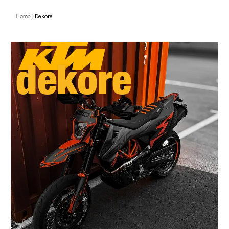
Home
|
Dekore
dekore