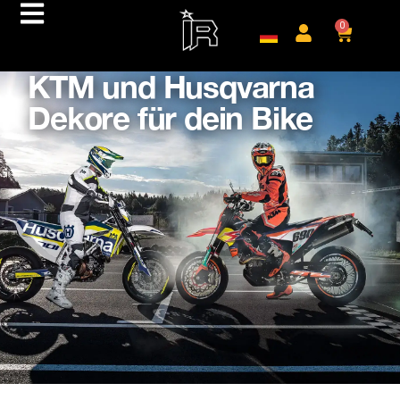
0
KTM und Husqvarna
Dekore für dein Bike