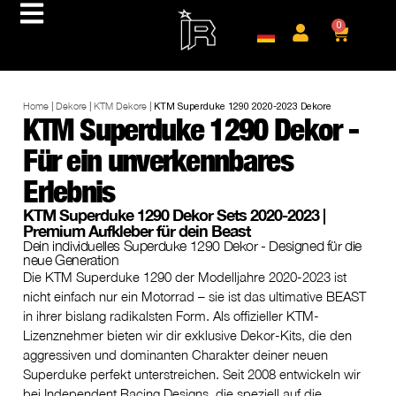
0
Home
|
Dekore
|
KTM Dekore
|
KTM Superduke 1290 2020-2023 Dekore
KTM Superduke 1290 Dekor -
Für ein unverkennbares
Erlebnis
KTM Superduke 1290 Dekor Sets 2020-2023 |
Premium Aufkleber für dein Beast
Dein individuelles Superduke 1290 Dekor - Designed für die
neue Generation
Die KTM Superduke 1290 der Modelljahre 2020-2023 ist
nicht einfach nur ein Motorrad – sie ist das ultimative BEAST
in ihrer bislang radikalsten Form. Als offizieller KTM-
Lizenznehmer bieten wir dir exklusive Dekor-Kits, die den
aggressiven und dominanten Charakter deiner neuen
Superduke perfekt unterstreichen. Seit 2008 entwickeln wir
bei Independent Racing Designs, die speziell auf die