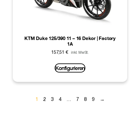
KTM Duke 125/390 11 – 16 Dekor | Factory
1A
157,51
€
inkl. MwSt.
Konfigurieren
1
2
3
4
…
7
8
9
→