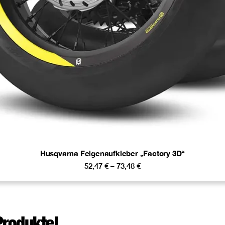
Husqvarna Felgenaufkleber „Factory 3D“
52,47
€
–
73,48
€
Produkte!