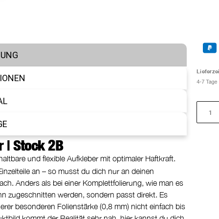
BUNG
Lieferzei
IONEN
4-7 Tage
AL
GE
 | Stock 2B
ltbare und flexible Aufkleber mit optimaler Haftkraft.
nzelteile an – so musst du dich nur an deinen
fach. Anders als bei einer Komplettfolierung, wie man es
ann zugeschnitten werden, sondern passt direkt. Es
erer besonderen Folienstärke (0,8 mm) nicht einfach bis
uktbild kommt der Realität sehr nah, hier kannst du dich