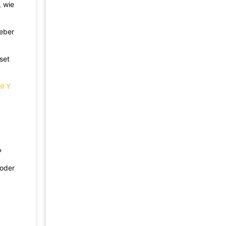
, wie
eber
set
ll Y
?
 oder