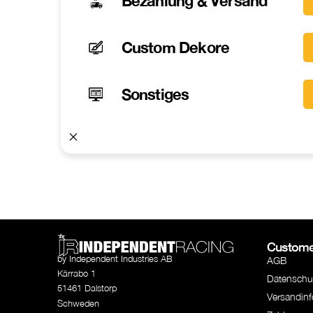
Bezahlung & Versand
Custom Dekore
Sonstiges
Custome
by Independent Industries AB
AGB
Kärrabo 1
Datenschu
51461 Dalstorp
Versandin
Schweden