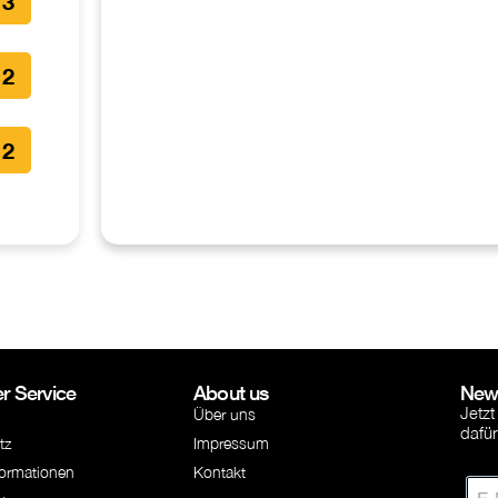
3
2
2
r Service
About us
News
Jetzt
Über uns
dafü
tz
Impressum
formationen
Kontakt