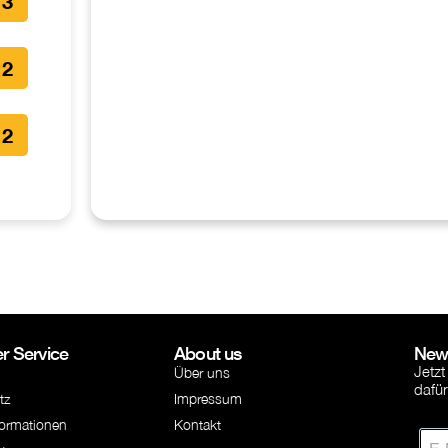
3
2
2
r Service
About us
News
Jetzt
Über uns
dafü
tz
Impressum
formationen
Kontakt