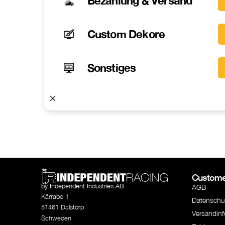
Bezahlung & Versand
Custom Dekore
Sonstiges
Custome
by Independent Industries AB
AGB
Kärrabo 1
Datenschu
51461 Dalstorp
Versandin
Schweden