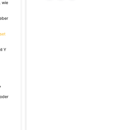
, wie
eber
set
ll Y
?
 oder