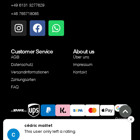
+49 6131 3277629
+46 765718085
Customer Service
About us
AGB
Über uns
Datenschutz
Impressum
Versandinformationen
Kontakt
Zahlungsarten
FAQ
Google
Versandpartner
Versandpartner
PayPal
Klarna
SEPA
Kreditkarte
Apple
cédric maillet
Pay
Überweisung
Pay
This user only left a rating.
© Copyright Independent Industries AB 2025 | All rights