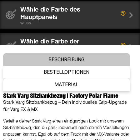
Wähle die Farbe des
Hauptpanels
WEISS
Wähle die Farbe der
Seitenpanele
WEISS
BESCHREIBUNG
BESTELLOPTIONEN
Wähle die Farbe der Rippen
ROT
MATERIAL
Stark Varg Sitzbankbezug | Factory Polar Flame
Wähle die Farbe der Nähte
Stark Varg Sitzbankbezug – Dein individuelles Grip-Upgrade
WIE UNTERGRUND
für Varg EX & MX
Verleihe deiner Stark Varg einen einzigartigen Look mit unserem
Was möchtest du auf dem
Sitzbankbezug, den du ganz individuell nach deinen Vorstellungen
Hauptpanel platzieren?
anpassen kannst. Egal ob auf dem Track mit der MX-Variante oder