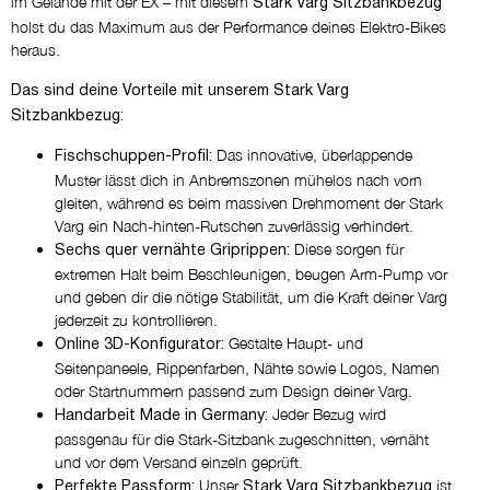
im Gelände mit der EX – mit diesem
STARK LOGO
Stark Varg Sitzbankbezug
holst du das Maximum aus der Performance deines Elektro-Bikes
heraus.
Wähle die Farben für das Logo
auf dem Hauptpanel
Das sind deine Vorteile mit unserem Stark Varg
Sitzbankbezug:
Das innovative, überlappende
Was möchtest du auf den
Fischschuppen-Profil:
Muster lässt dich in Anbremszonen mühelos nach vorn
Seitenpanelen platzieren?
gleiten, während es beim massiven Drehmoment der Stark
NICHTS
Varg ein Nach-hinten-Rutschen zuverlässig verhindert.
Diese sorgen für
Sechs quer vernähte Griprippen:
extremen Halt beim Beschleunigen, beugen Arm-Pump vor
und geben dir die nötige Stabilität, um die Kraft deiner Varg
jederzeit zu kontrollieren.
Gestalte Haupt- und
Online 3D-Konfigurator:
Seitenpaneele, Rippenfarben, Nähte sowie Logos, Namen
oder Startnummern passend zum Design deiner Varg.
Jeder Bezug wird
Handarbeit Made in Germany:
passgenau für die Stark-Sitzbank zugeschnitten, vernäht
und vor dem Versand einzeln geprüft.
Unser
ist
Perfekte Passform:
Stark Varg Sitzbankbezug