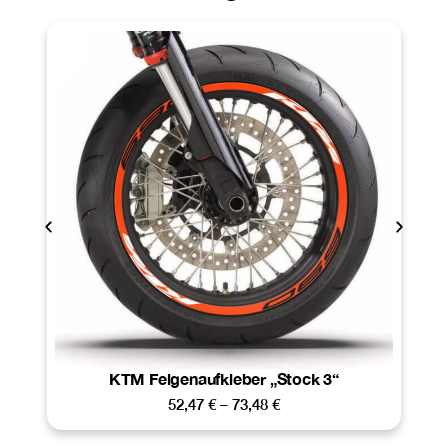
KTM Felgenaufkleber „Stock 3“
52,47
€
–
73,48
€