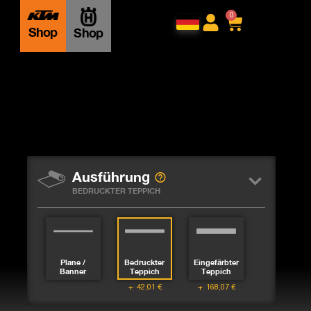
0
Shop
Shop
Ausführung
BEDRUCKTER TEPPICH
Plane /
Bedruckter
Eingefärbter
Banner
Teppich
Teppich
42,01
€
168,07
€