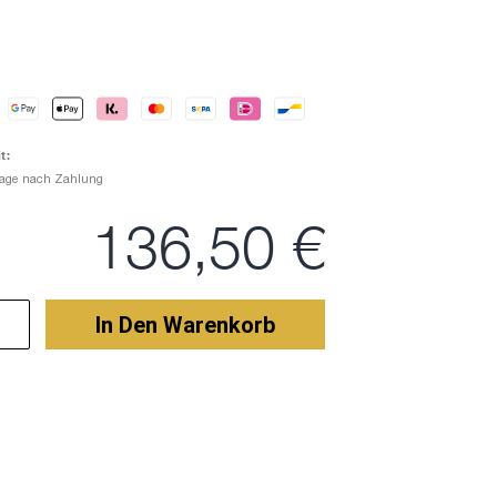
t:
Tage nach Zahlung
136,50 €
In Den Warenkorb