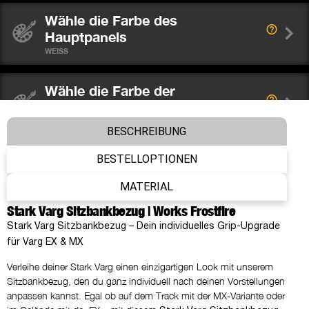
Wähle die Farbe des
Hauptpanels
WEISS
Wähle die Farbe der
Seitenpanele
SCHWARZ
BESCHREIBUNG
BESTELLOPTIONEN
Wähle die Farbe der Rippen
ROT
MATERIAL
Stark Varg Sitzbankbezug | Works Frostfire
Wähle die Farbe der Nähte
Stark Varg Sitzbankbezug – Dein individuelles Grip-Upgrade
WIE UNTERGRUND
für Varg EX & MX
Verleihe deiner Stark Varg einen einzigartigen Look mit unserem
Was möchtest du auf dem
Sitzbankbezug, den du ganz individuell nach deinen Vorstellungen
Hauptpanel platzieren?
anpassen kannst. Egal ob auf dem Track mit der MX-Variante oder