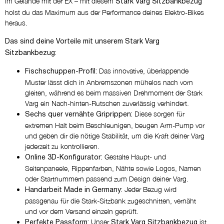
im Gelände mit der EX – mit diesem
STARK LOGO
Stark Varg Sitzbankbezug
holst du das Maximum aus der Performance deines Elektro-Bikes
heraus.
Wähle die Farben für das Logo
auf dem Hauptpanel
Das sind deine Vorteile mit unserem Stark Varg
Sitzbankbezug:
Das innovative, überlappende
Was möchtest du auf den
Fischschuppen-Profil:
Muster lässt dich in Anbremszonen mühelos nach vorn
Seitenpanelen platzieren?
gleiten, während es beim massiven Drehmoment der Stark
NICHTS
Varg ein Nach-hinten-Rutschen zuverlässig verhindert.
Diese sorgen für
Sechs quer vernähte Griprippen:
extremen Halt beim Beschleunigen, beugen Arm-Pump vor
und geben dir die nötige Stabilität, um die Kraft deiner Varg
jederzeit zu kontrollieren.
Gestalte Haupt- und
Online 3D-Konfigurator:
Seitenpaneele, Rippenfarben, Nähte sowie Logos, Namen
oder Startnummern passend zum Design deiner Varg.
Jeder Bezug wird
Handarbeit Made in Germany:
passgenau für die Stark-Sitzbank zugeschnitten, vernäht
und vor dem Versand einzeln geprüft.
Unser
ist
Perfekte Passform:
Stark Varg Sitzbankbezug