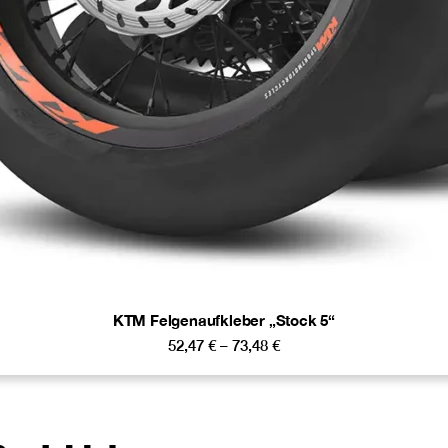
KTM Felgenaufkleber „Stock 5“
52,47
€
–
73,48
€