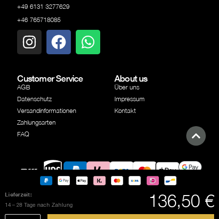
+49 6131 3277629
+46 765718085
Customer Service
About us
AGB
Über uns
Datenschutz
Impressum
Versandinformationen
Kontakt
Zahlungsarten
FAQ
Google
Versandpartner
Versandpartner
PayPal
Klarna
SEPA
Kreditkarte
Apple
136,50 €
Lieferzeit:
Pay
Überweisung
Pay
14 – 28 Tage nach Zahlung
© Copyright Independent Industries AB 2025 | All rights