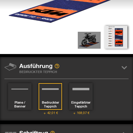
Ausführung
BEDRUCKTER TEPPICH
Plane /
Bedruckter
Eingefärbter
Banner
Teppich
Teppich
42,01
€
168,07
€
Schriftzug