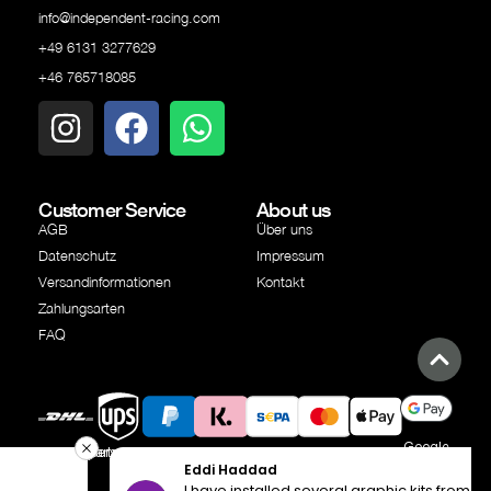
info@independent-racing.com
+49 6131 3277629
+46 765718085
Customer Service
About us
AGB
Über uns
Datenschutz
Impressum
Versandinformationen
Kontakt
Zahlungsarten
FAQ
Google
Versandpartner
Versandpartner
PayPal
Klarna
SEPA
Kreditkarte
Apple
Eddi Haddad
Pay
Überweisung
Pay
I have installed several graphic kits from well