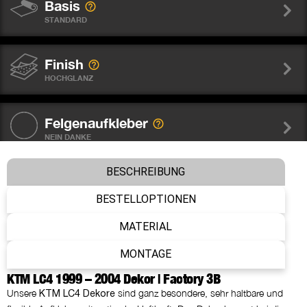
Basis
STANDARD
Finish
HOCHGLANZ
Felgenaufkleber
NEIN DANKE
BESCHREIBUNG
Gabelschutz Sticker WP
NEIN DANKE
BESTELLOPTIONEN
MATERIAL
Nummer
MONTAGE
WIE ABGEBILDET
KTM LC4 1999 – 2004 Dekor | Factory 3B
Unsere
sind ganz besondere, sehr haltbare und
KTM LC4 Dekore
Name