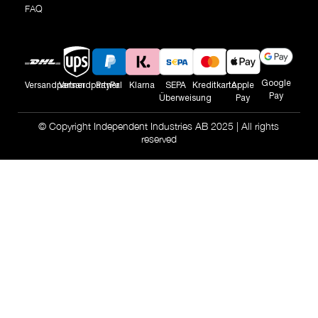
FAQ
Google
Versandpartner
Versandpartner
PayPal
Klarna
SEPA
Kreditkarte
Apple
Pay
Überweisung
Pay
© Copyright Independent Industries AB 2025 | All rights
reserved