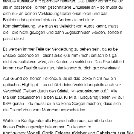
flexible Aufkleber mit optimaler Haftkraft. Das Dekor kommt bei dir
NEIN DANKE
als in passende Formen geschnittene Einzelteile an – so musst du
dich nur an deinen Verkleidungsteilen orientieren und das
Bekleben ist spielend einfach. Anders als bei einer
Eigene Logos
Komplettfolierung, wie man es vielleicht von Autos kennt, muss
NEIN DANKE
die Folie nicht gezogen und dann zugeschnitten werden, sondern
passt direkt.
Entwurf per E-Mail
Es werden immer Teile der Verkleidung zu sehen sein, da es bei
NEIN DANKE
unserer besonderen Folienstärke (0,8 mm) nicht einfach bis gar
nicht zu realisieren wäre, alle Kanten zu verkleben. Das Produktbild
kommt der Realität sehr nah, hier kannst du dich gut orientieren!
Kommentar
Auf Grund der hohen Folienqualität ist das Dekor nicht nur ein
optisches Highlight – es schützt deine Verkleidungsteile auch vor
Verschleiß (Reiben durch den Stiefel, Knieprotektoren o.ä.). Alle
Marken spezifischen Farben (z.B. KTM & Husqvarna) treffen wir auf
98% genau – du musst dir also keine Sorgen machen, dass sich
die Dekorfarben vom Motorrad unterscheiden.
Wähle im Konfigurator alle Eigenschaften aus, damit du den
finalen Preis angezeigt bekommst. Du kannst im
Konfigurator
,
,
und
Modell
Optik
Felgenaufkleber
Gabelschutzaufkle