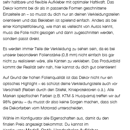
sehr haltbare und flexible Aufkleber mit optimaler Haftkraft. Das
WIE ABGEBILDET
Dekor kommt bei dir als in passende Formen geschnittene
Einzelteile an – so musst du dich nur an deinen Verkleidungsteilen
orientieren und das Bekleben ist spielend einfach. Anders als bei
Name
einer Komplettfolierung, wie man es vielleicht von Autos kennt,
NEIN DANKE
muss die Folie nicht gezogen und dann zugeschnitten werden,
sondern passt direkt.
Eigene Logos
Es werden immer Teile der Verkleidung zu sehen sein, da es bei
NEIN DANKE
unserer besonderen Folienstärke (0,8 mm) nicht einfach bis gar
nicht zu realisieren wäre, alle Kanten zu verkleben. Das Produktbild
kommt der Realität sehr nah, hier kannst du dich gut orientieren!
Entwurf per E-Mail
Auf Grund der hohen Folienqualität ist das Dekor nicht nur ein
NEIN DANKE
optisches Highlight – es schützt deine Verkleidungsteile auch vor
Verschleiß (Reiben durch den Stiefel, Knieprotektoren o.ä.). Alle
Marken spezifischen Farben (z.B. KTM & Husqvarna) treffen wir auf
Kommentar
98% genau – du musst dir also keine Sorgen machen, dass sich
die Dekorfarben vom Motorrad unterscheiden.
Wähle im Konfigurator alle Eigenschaften aus, damit du den
finalen Preis angezeigt bekommst. Du kannst im