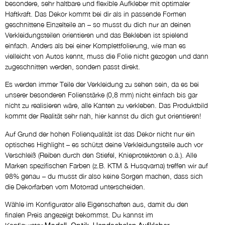
besondere, sehr haltbare und flexible Aufkleber mit optimaler
WIE ABGEBILDET
Haftkraft. Das Dekor kommt bei dir als in passende Formen
geschnittene Einzelteile an – so musst du dich nur an deinen
Verkleidungsteilen orientieren und das Bekleben ist spielend
Name
einfach. Anders als bei einer Komplettfolierung, wie man es
NEIN DANKE
vielleicht von Autos kennt, muss die Folie nicht gezogen und dann
zugeschnitten werden, sondern passt direkt.
Eigene Logos
Es werden immer Teile der Verkleidung zu sehen sein, da es bei
NEIN DANKE
unserer besonderen Folienstärke (0,8 mm) nicht einfach bis gar
nicht zu realisieren wäre, alle Kanten zu verkleben. Das Produktbild
kommt der Realität sehr nah, hier kannst du dich gut orientieren!
Entwurf per E-Mail
Auf Grund der hohen Folienqualität ist das Dekor nicht nur ein
NEIN DANKE
optisches Highlight – es schützt deine Verkleidungsteile auch vor
Verschleiß (Reiben durch den Stiefel, Knieprotektoren o.ä.). Alle
Marken spezifischen Farben (z.B. KTM & Husqvarna) treffen wir auf
Kommentar
98% genau – du musst dir also keine Sorgen machen, dass sich
die Dekorfarben vom Motorrad unterscheiden.
Wähle im Konfigurator alle Eigenschaften aus, damit du den
finalen Preis angezeigt bekommst. Du kannst im