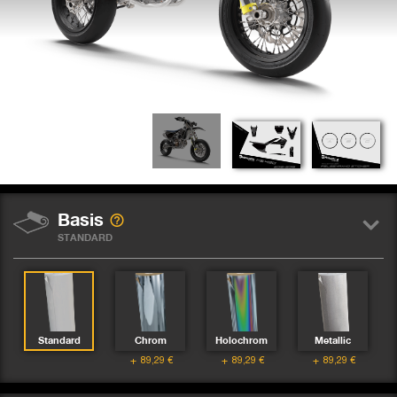
Basis
STANDARD
Standard
Chrom
Holochrom
Metallic
89,29
€
89,29
€
89,29
€