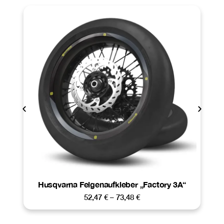
Husqvarna Felgenaufkleber „Factory 3A“
52,47
€
–
73,48
€