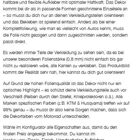
Name
haltbare und flexible Aufkleber mit optimaler Haftkraft. Das Dekor
kommt bei dir als in passende Formen geschnittene Einzelteile an
NEIN DANKE
– so musst du dich nur an deinen Verkleidungsteilen orientieren
und das Bekleben ist spielend einfach. Anders als bei einer
Eigene Logos
Komplettfolierung, wie man es vielleicht von Autos kennt, muss
die Folie nicht gezogen und dann zugeschnitten werden, sondern
NEIN DANKE
passt direkt.
Es werden immer Teile der Verkleidung zu sehen sein, da es bei
Entwurf per E-Mail
unserer besonderen Folienstärke (0,8 mm) nicht einfach bis gar
NEIN DANKE
nicht zu realisieren wäre, alle Kanten zu verkleben. Das Produktbild
kommt der Realität sehr nah, hier kannst du dich gut orientieren!
Auf Grund der hohen Folienqualität ist das Dekor nicht nur ein
Kommentar
optisches Highlight – es schützt deine Verkleidungsteile auch vor
Verschleiß (Reiben durch den Stiefel, Knieprotektoren o.ä.). Alle
Marken spezifischen Farben (z.B. KTM & Husqvarna) treffen wir auf
98% genau – du musst dir also keine Sorgen machen, dass sich
die Dekorfarben vom Motorrad unterscheiden.
Wähle im Konfigurator alle Eigenschaften aus, damit du den
finalen Preis angezeigt bekommst. Du kannst im