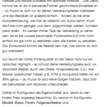
haltbare und flexible Aufkleber mit optimaler Haftkraft. Das Dekor
kommt bei dir als in passende Formen geschnittene Einzelteile an
Gabelschutz Sticker WP
– so musst du dich nur an deinen Verkleidungsteilen orientieren
NEIN DANKE
und das Bekleben ist spielend einfach. Anders als bei einer
Komplettfolierung, wie man es vielleicht von Autos kennt, muss
die Folie nicht gezogen und dann zugeschnitten werden, sondern
passt direkt. Es werden immer Teile der Verkleidung zu sehen
sein, da es bei unserer besonderen Folienstärke (0,8 mm) nicht
einfach bis gar nicht zu realisieren wäre, alle Kanten zu verkleben.
Das Produktbild kommt der Realität sehr nah, hier kannst du dich
gut orientieren!
Auf Grund der hohen Folienqualität ist das Dekor nicht nur ein
optisches Highlight – es schützt deine Verkleidungsteile auch vor
Verschleiß (Reiben durch den Stiefel, Knieprotektoren o.ä.). Alle
Marken spezifischen Farben (z.B. KTM & Husqvarna) treffen wir auf
98% genau – du musst dir also keine Sorgen machen, dass sich
die Dekorfarben vom Motorrad unterscheiden.
Wähle im Konfigurator alle Eigenschaften aus, damit du den
finalen Preis angezeigt bekommst. Du kannst im Konfigurator
,
,
,
und
Modell
Basis
Finish
Felgenaufkleber