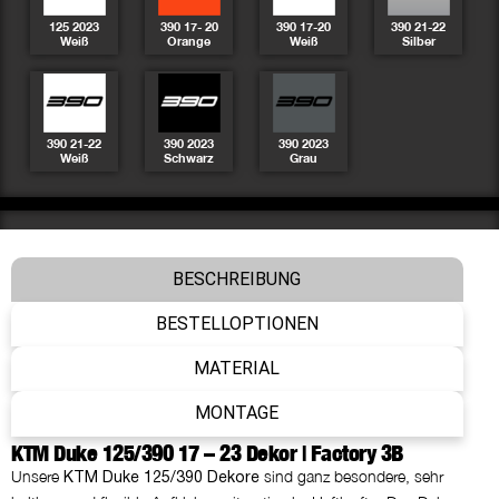
125 2023
390 17- 20
390 17-20
390 21-22
Weiß
Orange
Weiß
Silber
390 21-22
390 2023
390 2023
Weiß
Schwarz
Grau
Basis
STANDARD
BESCHREIBUNG
BESTELLOPTIONEN
Finish
HOCHGLANZ
MATERIAL
MONTAGE
Felgenaufkleber
KTM Duke 125/390 17 – 23 Dekor | Factory 3B
NEIN DANKE
Unsere
sind ganz besondere, sehr
KTM Duke 125/390 Dekore