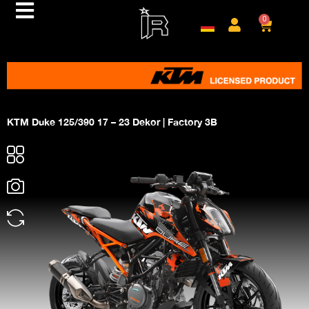
0
KTM Duke 125/390 17 – 23 Dekor | Factory 3B