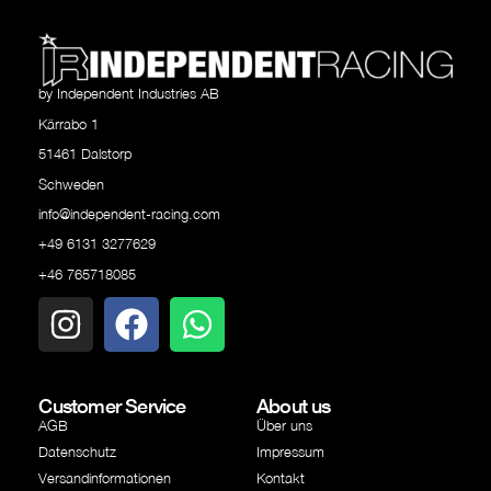
by Independent Industries AB
Kärrabo 1
51461 Dalstorp
Schweden
info@independent-racing.com
+49 6131 3277629
+46 765718085
Customer Service
About us
AGB
Über uns
Datenschutz
Impressum
Versandinformationen
Kontakt