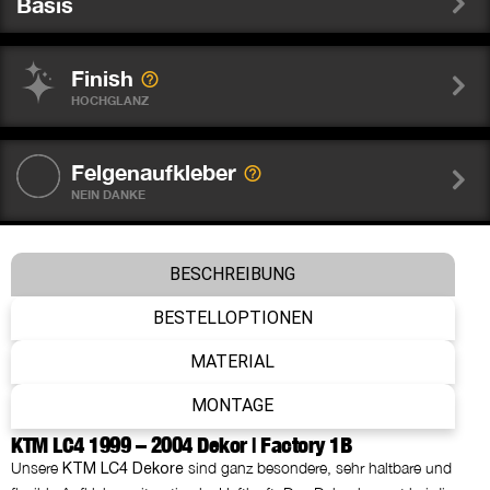
Basis
Finish
HOCHGLANZ
Felgenaufkleber
NEIN DANKE
Gabelschutz Sticker WP
BESCHREIBUNG
NEIN DANKE
BESTELLOPTIONEN
Nummer
MATERIAL
WIE ABGEBILDET
MONTAGE
KTM LC4 1999 – 2004 Dekor | Factory 1B
Name
Unsere
sind ganz besondere, sehr haltbare und
KTM LC4 Dekore
NEIN DANKE