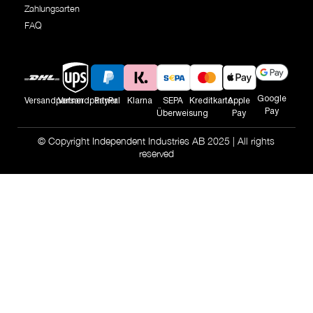
Zahlungsarten
FAQ
Google
Versandpartner
Versandpartner
PayPal
Klarna
SEPA
Kreditkarte
Apple
Pay
Überweisung
Pay
© Copyright Independent Industries AB 2025 | All rights
reserved