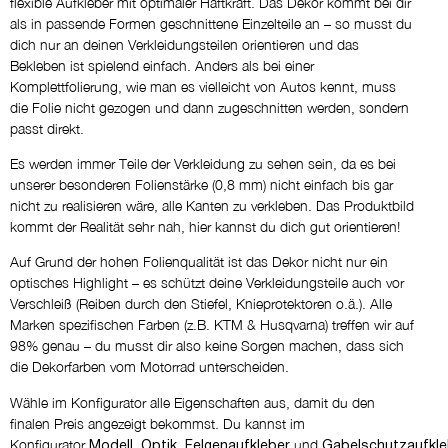
flexible Aufkleber mit optimaler Haftkraft. Das Dekor kommt bei dir
als in passende Formen geschnittene Einzelteile an – so musst du
dich nur an deinen Verkleidungsteilen orientieren und das
Eigene Logos
Bekleben ist spielend einfach. Anders als bei einer
NEIN DANKE
Komplettfolierung, wie man es vielleicht von Autos kennt, muss
die Folie nicht gezogen und dann zugeschnitten werden, sondern
passt direkt.
Entwurf per E-Mail
NEIN DANKE
Es werden immer Teile der Verkleidung zu sehen sein, da es bei
unserer besonderen Folienstärke (0,8 mm) nicht einfach bis gar
nicht zu realisieren wäre, alle Kanten zu verkleben. Das Produktbild
kommt der Realität sehr nah, hier kannst du dich gut orientieren!
Kommentar
Auf Grund der hohen Folienqualität ist das Dekor nicht nur ein
optisches Highlight – es schützt deine Verkleidungsteile auch vor
Verschleiß (Reiben durch den Stiefel, Knieprotektoren o.ä.). Alle
Marken spezifischen Farben (z.B. KTM & Husqvarna) treffen wir auf
98% genau – du musst dir also keine Sorgen machen, dass sich
die Dekorfarben vom Motorrad unterscheiden.
Wähle im Konfigurator alle Eigenschaften aus, damit du den
finalen Preis angezeigt bekommst. Du kannst im
Konfigurator
,
,
und
Modell
Optik
Felgenaufkleber
Gabelschutzaufkle