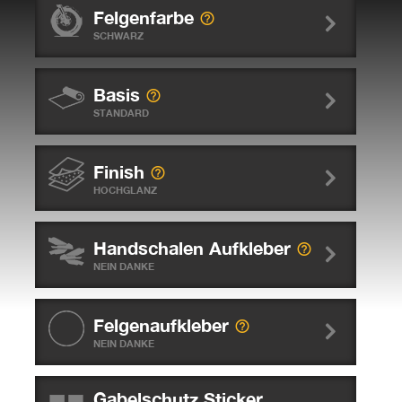
Felgenfarbe
SCHWARZ
Basis
STANDARD
Finish
HOCHGLANZ
Handschalen Aufkleber
NEIN DANKE
Felgenaufkleber
NEIN DANKE
Gabelschutz Sticker