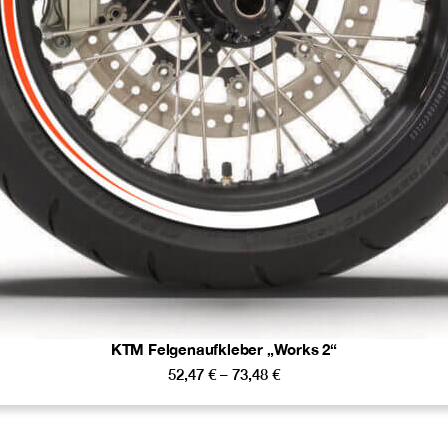
KTM Felgenaufkleber „Works 2“
52,47
€
–
73,48
€