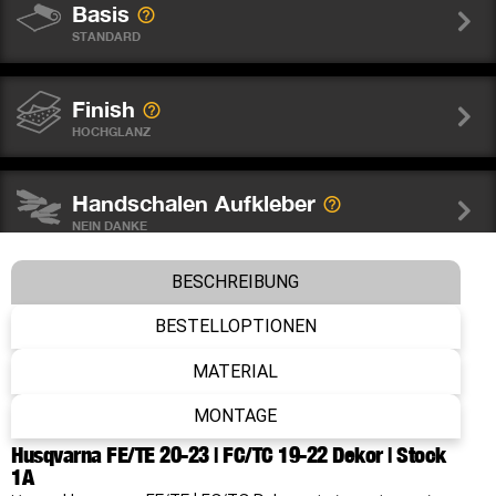
Basis
STANDARD
Finish
HOCHGLANZ
Handschalen Aufkleber
NEIN DANKE
BESCHREIBUNG
Gabelschutz Sticker WP
NEIN DANKE
BESTELLOPTIONEN
MATERIAL
Nummer
MONTAGE
OHNE NUMMER
Husqvarna FE/TE 20-23 | FC/TC 19-22 Dekor | Stock
1A
Name