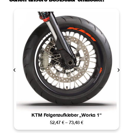
KTM Felgenaufkleber „Works 1“
52,47
€
–
73,48
€