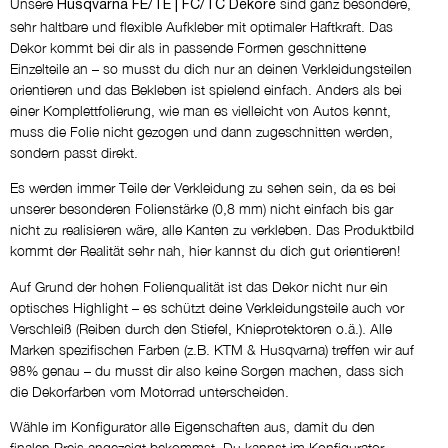
Unsere
sind ganz besondere,
Husqvarna FE/TE | FC/TC Dekore
NEIN DANKE
sehr haltbare und flexible Aufkleber mit optimaler Haftkraft. Das
Dekor kommt bei dir als in passende Formen geschnittene
Einzelteile an – so musst du dich nur an deinen Verkleidungsteilen
Eigene Logos
orientieren und das Bekleben ist spielend einfach. Anders als bei
NEIN DANKE
einer Komplettfolierung, wie man es vielleicht von Autos kennt,
muss die Folie nicht gezogen und dann zugeschnitten werden,
sondern passt direkt.
Entwurf per E-Mail
NEIN DANKE
Es werden immer Teile der Verkleidung zu sehen sein, da es bei
unserer besonderen Folienstärke (0,8 mm) nicht einfach bis gar
nicht zu realisieren wäre, alle Kanten zu verkleben. Das Produktbild
kommt der Realität sehr nah, hier kannst du dich gut orientieren!
Kommentar
Auf Grund der hohen Folienqualität ist das Dekor nicht nur ein
optisches Highlight – es schützt deine Verkleidungsteile auch vor
Verschleiß (Reiben durch den Stiefel, Knieprotektoren o.ä.). Alle
Marken spezifischen Farben (z.B. KTM & Husqvarna) treffen wir auf
98% genau – du musst dir also keine Sorgen machen, dass sich
die Dekorfarben vom Motorrad unterscheiden.
Wähle im Konfigurator alle Eigenschaften aus, damit du den
finalen Preis angezeigt bekommst. Du kannst im Konfigurator