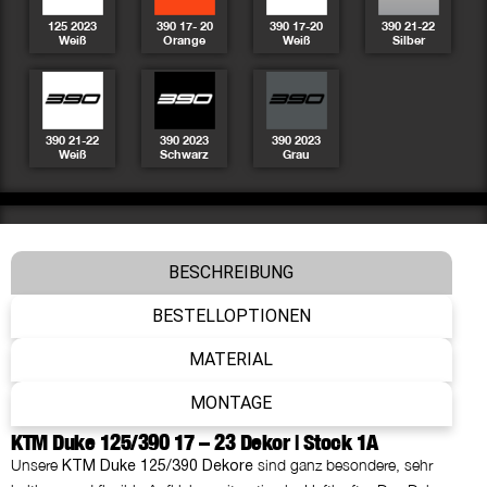
125 2023
390 17- 20
390 17-20
390 21-22
Weiß
Orange
Weiß
Silber
390 21-22
390 2023
390 2023
Weiß
Schwarz
Grau
Basis
STANDARD
BESCHREIBUNG
BESTELLOPTIONEN
Finish
HOCHGLANZ
MATERIAL
MONTAGE
Felgenaufkleber
KTM Duke 125/390 17 – 23 Dekor | Stock 1A
NEIN DANKE
Unsere
sind ganz besondere, sehr
KTM Duke 125/390 Dekore