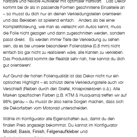
haltbare und flexible Aufkleber mit optimaler Haftkraft. Das Dekor
kommt bei dir als in passende Formen geschnittene Einzelteile an
Gabelschutz Sticker WP
– so musst du dich nur an deinen Verkleidungsteilen orientieren
NEIN DANKE
und das Bekleben ist spielend einfach. Anders als bei einer
Komplettfolierung, wie man es vielleicht von Autos kennt, muss
die Folie nicht gezogen und dann zugeschnitten werden, sondern
passt direkt. Es werden immer Teile der Verkleidung zu sehen
sein, da es bei unserer besonderen Folienstärke (0,8 mm) nicht
einfach bis gar nicht zu realisieren wäre, alle Kanten zu verkleben.
Das Produktbild kommt der Realität sehr nah, hier kannst du dich
gut orientieren!
Auf Grund der hohen Folienqualität ist das Dekor nicht nur ein
optisches Highlight – es schützt deine Verkleidungsteile auch vor
Verschleiß (Reiben durch den Stiefel, Knieprotektoren o.ä.). Alle
Marken spezifischen Farben (z.B. KTM & Husqvarna) treffen wir auf
98% genau – du musst dir also keine Sorgen machen, dass sich
die Dekorfarben vom Motorrad unterscheiden.
Wähle im Konfigurator alle Eigenschaften aus, damit du den
finalen Preis angezeigt bekommst. Du kannst im Konfigurator
,
,
,
und
Modell
Basis
Finish
Felgenaufkleber