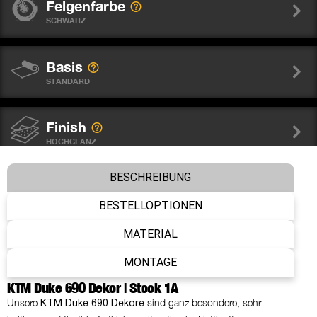
Felgenfarbe
SCHWARZ
Basis
STANDARD
Finish
HOCHGLANZ
BESCHREIBUNG
Felgenaufkleber
NEIN DANKE
BESTELLOPTIONEN
MATERIAL
Gabelschutz Sticker WP
MONTAGE
NEIN DANKE
KTM Duke 690 Dekor | Stock 1A
Unsere
sind ganz besondere, sehr
KTM Duke 690 Dekore