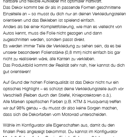
haltbare und flexible Aufkleber mit optimaler Haftkraft.
Das Dekor kommt bei dir als in passende Formen geschnittene
Einzelteile an – so musst du dich nur an deinen Verkleidungsteilen
orientieren und das Bekleben ist spielend einfach.
Anders als bei einer Komplettfolierung, wie man es vielleicht von
Autos kennt, muss die Folie nicht gezogen und dann
zugeschnitten werden, sondern passt direkt.
Es werden immer Teile der Verkleidung zu sehen sein, da es bei
unserer besonderen Folienstärke (0,8 mm) nicht einfach bis gar
nicht zu realisieren wäre, alle Kanten zu verkleben.
Das Produktbild kommt der Realität sehr nah, hier kannst du dich
gut orientieren!
Auf Grund der hohen Folienqualität ist das Dekor nicht nur ein
optisches Highlight – es schützt deine Verkleidungsteile auch vor
Verschleiß (Reiben durch den Stiefel, Knieprotektoren o.ä.).
Alle Marken spezifischen Farben (z.B. KTM & Husqvarna) treffen
wir auf 98% genau – du musst dir also keine Sorgen machen,
dass sich die Dekorfarben vom Motorrad unterscheiden.
Wähle im Konfigurator alle Eigenschaften aus, damit du den
finalen Preis angezeigt bekommst. Du kannst im Konfigurator