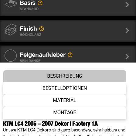
Basis
STANDARD
Finish
HOCHGLANZ
Felgenaufkleber
NEIN DANKE
BESCHREIBUNG
Gabelschutz Sticker WP
NEIN DANKE
BESTELLOPTIONEN
MATERIAL
Nummer
MONTAGE
WIE ABGEBILDET
KTM LC4 2005 – 2007 Dekor | Factory 1A
Unsere
sind ganz besondere, sehr haltbare und
KTM LC4 Dekore
Name