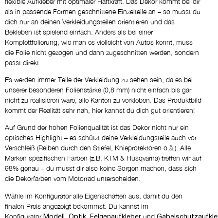
flexible Aufkleber mit optimaler Haftkraft. Das Dekor kommt bei dir
NEIN DANKE
als in passende Formen geschnittene Einzelteile an – so musst du
dich nur an deinen Verkleidungsteilen orientieren und das
Bekleben ist spielend einfach. Anders als bei einer
Eigene Logos
Komplettfolierung, wie man es vielleicht von Autos kennt, muss
NEIN DANKE
die Folie nicht gezogen und dann zugeschnitten werden, sondern
passt direkt.
Entwurf per E-Mail
Es werden immer Teile der Verkleidung zu sehen sein, da es bei
NEIN DANKE
unserer besonderen Folienstärke (0,8 mm) nicht einfach bis gar
nicht zu realisieren wäre, alle Kanten zu verkleben. Das Produktbild
kommt der Realität sehr nah, hier kannst du dich gut orientieren!
Kommentar
Auf Grund der hohen Folienqualität ist das Dekor nicht nur ein
optisches Highlight – es schützt deine Verkleidungsteile auch vor
Verschleiß (Reiben durch den Stiefel, Knieprotektoren o.ä.). Alle
Marken spezifischen Farben (z.B. KTM & Husqvarna) treffen wir auf
98% genau – du musst dir also keine Sorgen machen, dass sich
die Dekorfarben vom Motorrad unterscheiden.
Wähle im Konfigurator alle Eigenschaften aus, damit du den
finalen Preis angezeigt bekommst. Du kannst im
Konfigurator
,
,
und
Modell
Optik
Felgenaufkleber
Gabelschutzaufkle