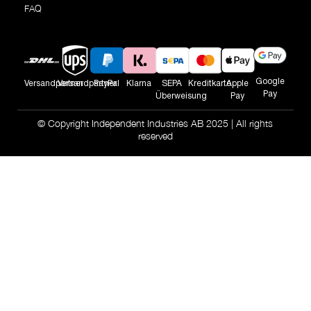
FAQ
Google
Versandpartner
Versandpartner
PayPal
Klarna
SEPA
Kreditkarte
Apple
Pay
Überweisung
Pay
© Copyright Independent Industries AB 2025 | All rights
reserved