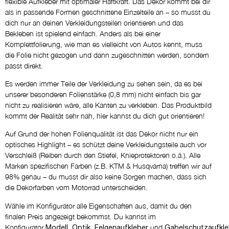
flexible Aufkleber mit optimaler Haftkraft. Das Dekor kommt bei dir
NEIN DANKE
als in passende Formen geschnittene Einzelteile an – so musst du
dich nur an deinen Verkleidungsteilen orientieren und das
Bekleben ist spielend einfach. Anders als bei einer
Eigene Logos
Komplettfolierung, wie man es vielleicht von Autos kennt, muss
NEIN DANKE
die Folie nicht gezogen und dann zugeschnitten werden, sondern
passt direkt.
Entwurf per E-Mail
Es werden immer Teile der Verkleidung zu sehen sein, da es bei
NEIN DANKE
unserer besonderen Folienstärke (0,8 mm) nicht einfach bis gar
nicht zu realisieren wäre, alle Kanten zu verkleben. Das Produktbild
kommt der Realität sehr nah, hier kannst du dich gut orientieren!
Kommentar
Auf Grund der hohen Folienqualität ist das Dekor nicht nur ein
optisches Highlight – es schützt deine Verkleidungsteile auch vor
Verschleiß (Reiben durch den Stiefel, Knieprotektoren o.ä.). Alle
Marken spezifischen Farben (z.B. KTM & Husqvarna) treffen wir auf
98% genau – du musst dir also keine Sorgen machen, dass sich
die Dekorfarben vom Motorrad unterscheiden.
Wähle im Konfigurator alle Eigenschaften aus, damit du den
finalen Preis angezeigt bekommst. Du kannst im
Konfigurator
,
,
und
Modell
Optik
Felgenaufkleber
Gabelschutzaufkle