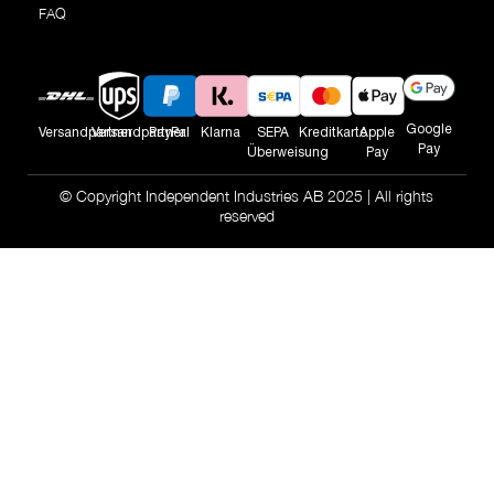
FAQ
Google
Versandpartner
Versandpartner
PayPal
Klarna
SEPA
Kreditkarte
Apple
Pay
Überweisung
Pay
© Copyright Independent Industries AB 2025 | All rights
reserved