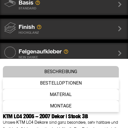
Basis
STANDARD
Finish
HOCHGLANZ
Felgenaufkleber
NEIN DANKE
BESCHREIBUNG
Gabelschutz Sticker WP
NEIN DANKE
BESTELLOPTIONEN
MATERIAL
Nummer
MONTAGE
WIE ABGEBILDET
KTM LC4 2005 – 2007 Dekor | Stock 3B
Unsere
sind ganz besondere, sehr haltbare und
KTM LC4 Dekore
Name